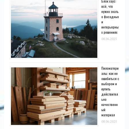
Блок хаус:
всё, что
нужно знать
о фасадных
и
интерьерны
х решениях
08.06.2025
Пиломатери
алы: как не
ошибиться с
выбором и
купить
действител
ьно
качественн
ый
материал
08.06.2025