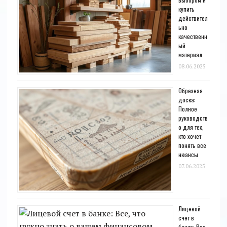
купить
действител
ьно
качественн
ый
материал
08.06.2025
Обрезная
доска:
Полное
руководств
о для тех,
кто хочет
понять все
нюансы
07.06.2025
Лицевой
счет в
банке: Все,