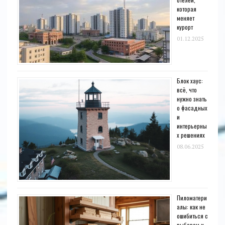
которая
меняет
курорт
01.12.2025
Блок хаус:
всё, что
нужно знать
о фасадных
и
интерьерны
х решениях
08.06.2025
Пиломатери
алы: как не
ошибиться с
выбором и